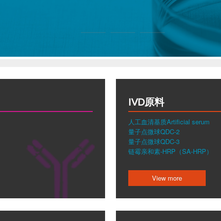
IVD原料
人工血清基质Artificial serum
量子点微球QDC-2
量子点微球QDC-3
链霉亲和素-HRP（SA-HRP）
View more