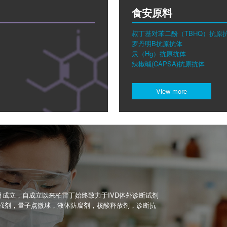
食安原料
叔丁基对苯二酚（TBHQ）抗原
罗丹明B抗原抗体
汞（Hg）抗原抗体
辣椒碱(CAPSA)抗原抗体
View more
月成立，自成立以来柏雷丁始终致力于IVD体外诊断试剂
强剂，量子点微球，液体防腐剂，核酸释放剂，诊断抗