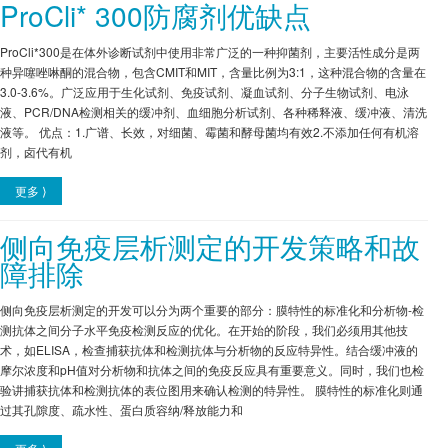
ProCli* 300防腐剂优缺点
ProCli*300是在体外诊断试剂中使用非常广泛的一种抑菌剂，主要活性成分是两
种异噻唑啉酮的混合物，包含CMIT和MIT，含量比例为3:1，这种混合物的含量在
3.0-3.6%。广泛应用于生化试剂、免疫试剂、凝血试剂、分子生物试剂、电泳
液、PCR/DNA检测相关的缓冲剂、血细胞分析试剂、各种稀释液、缓冲液、清洗
液等。 优点：1.广谱、长效，对细菌、霉菌和酵母菌均有效2.不添加任何有机溶
剂，卤代有机
更多 ⟩
侧向免疫层析测定的开发策略和故
障排除
侧向免疫层析测定的开发可以分为两个重要的部分：膜特性的标准化和分析物-检
测抗体之间分子水平免疫检测反应的优化。在开始的阶段，我们必须用其他技
术，如ELISA，检查捕获抗体和检测抗体与分析物的反应特异性。结合缓冲液的
摩尔浓度和pH值对分析物和抗体之间的免疫反应具有重要意义。同时，我们也检
验讲捕获抗体和检测抗体的表位图用来确认检测的特异性。 膜特性的标准化则通
过其孔隙度、疏水性、蛋白质容纳/释放能力和