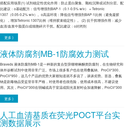
搭配应用场景(1) 试剂稳定性优化作用：防止蛋白聚集、颗粒沉降或试剂分层。配
比建议：o基础配方：信号增强剂BAP-1（0.1-0.5% w/v） + Tetronic
1307（0.05-0.2% w/v）。o高温环境：降低信号增强剂BAP-1比例（避免凝胶
化），增加Tetronic 1307比例（维持胶束稳定性）。 (2) 抗干扰增强作用：减少
血清/血浆中脂蛋白或细胞碎片干扰。配比建议：o封闭剂
更多 ⟩
液体防腐剂MB-1防腐效力测试
Braveds 液体防腐剂MB-1是一种新的复合型异噻唑啉酮类防腐剂，在生物研究和
体外诊断试剂中使用非常广泛。市场上很多客户也在使用叠氮钠、ProCli*300、
ProCli*950，这几个产品的优势大家都知道就不多说了，谈谈劣势。首选，叠氮
钠是剧毒物品受监管非常严格，对使用者也很危险，使用成本很高，不建议使
用。其次，ProCli*300在弱碱或高于室温或阳光直射时会加速降解，ProCli*300
更多 ⟩
人工血清基质在荧光POCT平台实
测数据展示