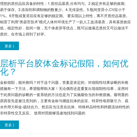
理想的质控品应具备的特性：1.质控品基质,分布均匀。2.稳定并有足够的效期、
易于保存。3.添加剂和调制物的数量少。4.无传染性。5.瓶间变异小,CV应小于
1%。6开瓶或复溶后应有足够的稳定期。 要实现以上特性，离不开质控品基质。
柏雷丁利用“类器官技术”模式人体外环境生产了一款人工血清基质，具有基质效应
低，稳定性好，批间一致，无个体差异等优点，既可以做液态质控又可以做冻干
质控。在市场上得到了好评。
更多 ⟩
层析平台胶体金标记假阳，如何优
化？
金标假阳，能补救吗？对于这个问题，答案是肯定的。对假阳性结果诊断的补救
措施有一下方法，希望能帮助大家！无论偶而还是重复出现假阳性结果，采用对
于此类问题的诊断的一套系统的方法也是为了实施最恰当的补救措施。最明显的
原因首先是被注意到的，主要有金标与捕捉抗体的反应、特异性电荷吸引力、疏
水作用力和金-硫结合力。然后应当注意在抗体、特殊样品特性和跨膜流动特性的
非特异性交叉反应。 使用对照能够迅速地找到问题的
更多 ⟩