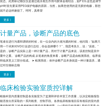
状态。此类标记物仅仅是通过疏水相互作用与胶体金相结合，如P EG.这也是调节
pH时首先要采用PEG保护电极的原因，当然，如果您使用的是充胶的电极，那您
就不必这样麻烦了。呵呵，真希望
更多 ⟩
计量产品，诊断产品的底色
笔者在进行沟通和调研的时候，在一位业内的大佬沟通的时候，他问我：“如果只
用一个词来对IVD行业进行总结，你会选择哪个？”，我思考良久，说：“误差。”
是的，诊断产品实际上是一种计量产品，而对于计量产品来说，误差控制是其中
重中之重。 诊断产品的构成 从笔者的角度来看，诊断产品是由检测系统、临界值
和临床意义三部分组成。 ➤ 检测系统：体外诊断产品本身就是一种计量器具，通
过对生物标志物
更多 ⟩
临床检验实验室质控详解
检验科室内质量控制是各实验室为了监测和评价本室工作质量，以决定检验报告
能否发出所采取的一系列检查、控制手段。各类临床检验项目应有相应的室内质
量控制程序,以给患者检验结果提供质量保障。(一)质控品的选择1.质控品基质,分