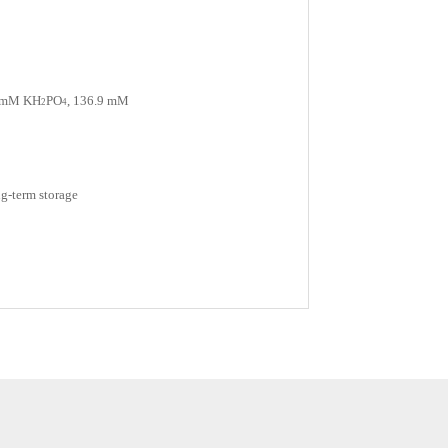
2 mM KH
PO
, 136.9 mM
2
4
ng-term storage