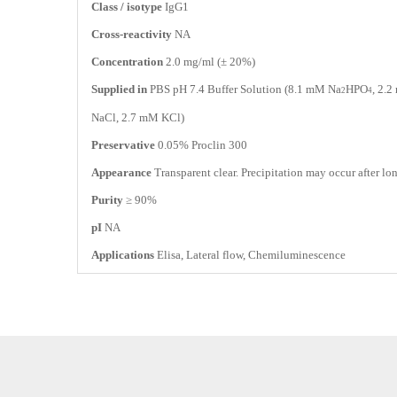
Class / isotype
IgG1
Cross-reactivity
NA
Concentration
2.0 mg/ml (± 20%)
Supplied in
PBS pH 7.4 Buffer Solution (8.1 mM Na
HPO
, 2.
2
4
NaCl, 2.7 mM KCl)
Preservative
0.05% Proclin 300
Appearance
Transparent clear. Precipitation may occur after lo
Purity
≥ 90%
pI
NA
Applications
Elisa, Lateral flow, Chemiluminescence