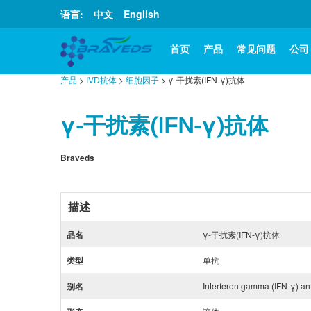
语言:
中文
English
首页
产品
常见问题
公司
产品
>
IVD抗体
>
细胞因子
> γ-干扰素(IFN-γ)抗体
γ-干扰素(IFN-γ)抗体
Braveds
描述
品名
γ-干扰素(IFN-γ)抗体
类型
单抗
别名
Interferon gamma (IFN-γ) an