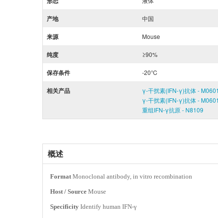
形态
液体
产地
中国
来源
Mouse
纯度
≥90%
保存条件
-20℃
相关产品
γ-干扰素(IFN-γ)抗体 - M060
γ-干扰素(IFN-γ)抗体 - M060
重组IFN-γ抗原 - N8109
概述
Format
Monoclonal antibody, in vitro recombination
Host / Source
Mouse
Specificity
Identify human IFN-γ