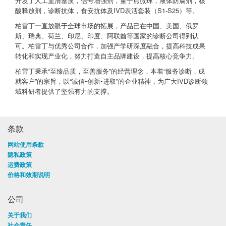
开发了人工血清基质，信号增强剂，量子点微球，液体防腐剂，核
酸释放剂，诊断抗体，食安抗体及IVD表活套装（S1-S25）等。
柏雷丁一直放眼于全球市场的拓展，产品已在中国、美国、俄罗
斯、瑞典、荷兰、印尼、印度、阿联酋等国家的诊断公司得到认
可。柏雷丁与优秀公司合作，加强产学研深度融合，提高科技成果
转化和实现产业化，努力打造自主品牌建设，提高核心竞争力。
柏雷丁秉承“至臻品质，至善服务”的经营理念，本着“服务诊断，成
就客户”的宗旨，以“诚信•创新•进取”的企业精神，为广大IVD诊断领
域科研者提供了坚强有力的支撑。
条款
网站使用条款
隐私政策
运费政策
价格和效期说明
公司
关于我们
社会责任