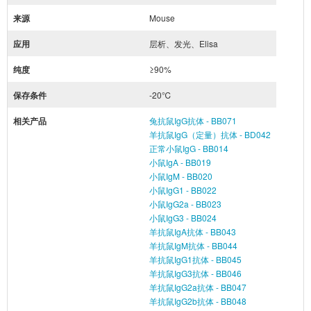
来源
Mouse
应用
层析、发光、Elisa
纯度
≥90%
保存条件
-20℃
相关产品
兔抗鼠IgG抗体 - BB071
羊抗鼠IgG（定量）抗体 - BD042
正常小鼠IgG - BB014
小鼠IgA - BB019
小鼠IgM - BB020
小鼠IgG1 - BB022
小鼠IgG2a - BB023
小鼠IgG3 - BB024
羊抗鼠IgA抗体 - BB043
羊抗鼠IgM抗体 - BB044
羊抗鼠IgG1抗体 - BB045
羊抗鼠IgG3抗体 - BB046
羊抗鼠IgG2a抗体 - BB047
羊抗鼠IgG2b抗体 - BB048