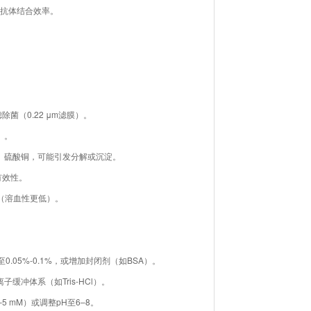
增强抗体结合效率。
（0.22 μm滤膜）。
）。
、硫酸铜，可能引发分解或沉淀。
有效性。
0（溶血性更低）。
.05%-0.1%，或增加封闭剂（如BSA）。
冲体系（如Tris-HCl）。
 mM）或调整pH至6–8。