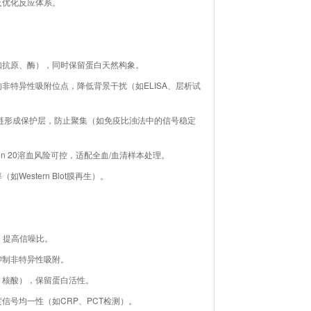
及优化反应体系。
如抗原、酶），同时保留蛋白天然构象。
非特异性吸附位点，降低背景干扰（如ELISA、层析试
链形成保护层，防止聚集（如免疫比浊法中的信号稳定
en 20溶血风险可控，适配全血/血清样本处理。
stern Blot膜再生）。
，提高信噪比。
抑制非特异性吸附。
、核酸），保留蛋白活性。
信号均一性（如CRP、PCT检测）。