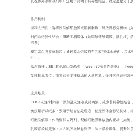
其在体外诊断试剂中广泛用于封闭非特异性结合、稳定生物分子
作用机制
温和去污性：选择性裂解细胞膜或溶解脂质，释放目标分析物（
封闭非特异性结合：阻断固相载体（如硝酸纤维素膜、微孔板）的
纸条）。
稳定蛋白与胶体颗粒：通过疏水链吸附至乳胶/胶体金表面，亲水
性）。
低溶血性：相比其他聚山梨酯类（Tween 80溶血性最低），Twe
复性抗原表位：恢复部分变性抗原的天然构象，提升抗体识别效率（如We
应用场景
ELISA洗涤/封闭液：添加至洗涤液或封闭液，减少非特异性结合
免疫层析试纸条：预混于结合垫处理液，稳定胶体金标记抗体，
细胞裂解液：作为温和去污剂，裂解细胞膜释放胞内靶标（如酶
乳胶颗粒稳定剂：加入乳胶微球悬浮液，防止颗粒聚集，提升浊度