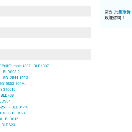
需要
批量报价
欢迎咨询！
ill/Tetronic 1307 - BLD1307
- BLDS03-2
 - SG12544-100G
G15883-100ML
 SG10010
 BLDF68
LDS04
） - BLDS1-10
10G - BLDS24
 - BLDS16
- BLDS23