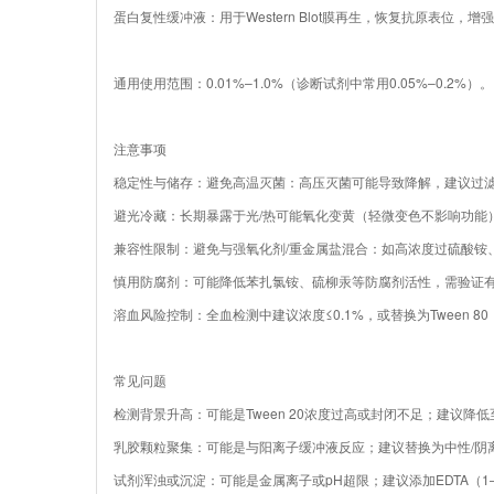
蛋白复性缓冲液：用于Western Blot膜再生，恢复抗原表位，
通用使用范围：0.01%–1.0%（诊断试剂中常用0.05%–0.2%）。
注意事项
稳定性与储存：避免高温灭菌：高压灭菌可能导致降解，建议过滤除菌
避光冷藏：长期暴露于光/热可能氧化变黄（轻微变色不影响功能
兼容性限制：避免与强氧化剂/重金属盐混合：如高浓度过硫酸铵
慎用防腐剂：可能降低苯扎氯铵、硫柳汞等防腐剂活性，需验证
溶血风险控制：全血检测中建议浓度≤0.1%，或替换为Tween 8
常见问题
检测背景升高：可能是Tween 20浓度过高或封闭不足；建议降低至0
乳胶颗粒聚集：可能是与阳离子缓冲液反应；建议替换为中性/阴离子缓
试剂浑浊或沉淀：可能是金属离子或pH超限；建议添加EDTA（1–5