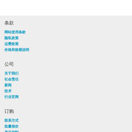
条款
网站使用条款
隐私政策
运费政策
价格和效期说明
公司
关于我们
社会责任
新闻
技术
行业官网
订购
联系方式
批量报价