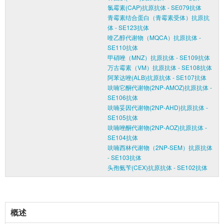
氯霉素(CAP)抗原抗体 - SE079抗体
青霉素结合蛋白（青霉素受体）抗原抗
体 - SE123抗体
喹乙醇代谢物（MQCA）抗原抗体 -
SE110抗体
甲硝唑（MNZ）抗原抗体 - SE109抗体
万古霉素（VM）抗原抗体 - SE108抗体
阿苯达唑(ALB)抗原抗体 - SE107抗体
呋喃它酮代谢物(2NP-AMOZ)抗原抗体 -
SE106抗体
呋喃妥因代谢物(2NP-AHD)抗原抗体 -
SE105抗体
呋喃唑酮代谢物(2NP-AOZ)抗原抗体 -
SE104抗体
呋喃西林代谢物（2NP-SEM）抗原抗体
- SE103抗体
头孢氨苄(CEX)抗原抗体 - SE102抗体
概述