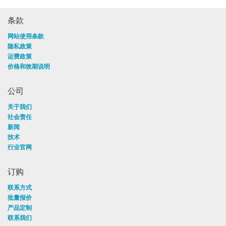
条款
网站使用条款
隐私政策
运费政策
价格和效期说明
公司
关于我们
社会责任
新闻
技术
行业官网
订购
联系方式
批量报价
产品定制
联系我们